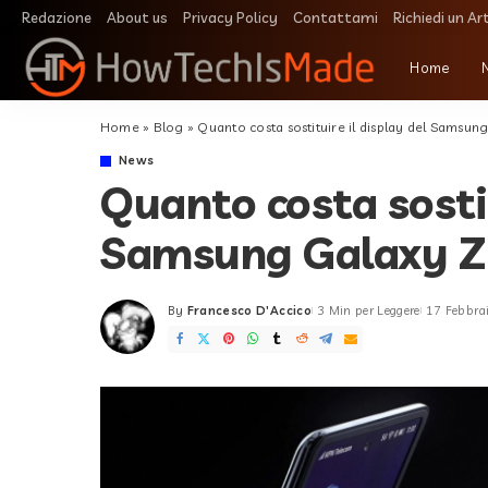
Redazione
About us
Privacy Policy
Contattami
Richiedi un Ar
Home
Home
»
Blog
»
Quanto costa sostituire il display del Samsung 
News
Quanto costa sostit
Samsung Galaxy Z Fl
By
Francesco D'Accico
3 Min per Leggere
17 Febbra
Posted
by