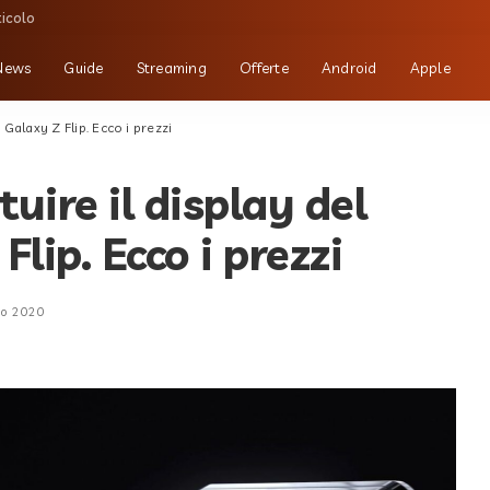
ticolo
News
Guide
Streaming
Offerte
Android
Apple
Galaxy Z Flip. Ecco i prezzi
uire il display del
ip. Ecco i prezzi
io 2020