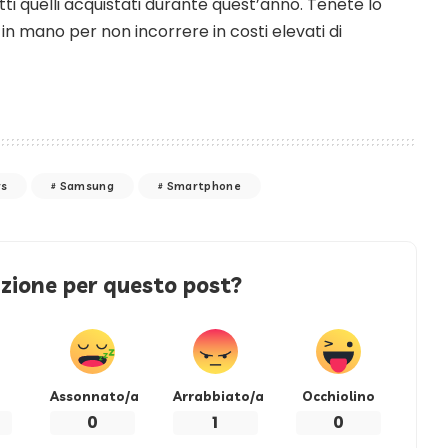
tti quelli acquistati durante quest’anno. Tenete lo
n mano per non incorrere in costi elevati di
s
Samsung
Smartphone
azione per questo post?
Assonnato/a
Arrabbiato/a
Occhiolino
0
1
0