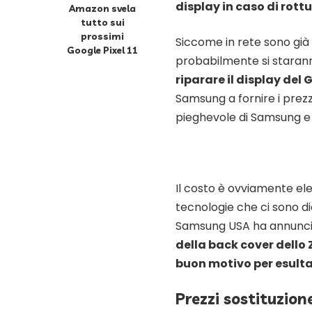
display in caso di rott
Amazon svela
tutto sui
prossimi
Siccome in rete sono già
Google Pixel 11
probabilmente si staran
riparare il display del 
Samsung a fornire i prezzi
pieghevole di Samsung e 
Il costo è ovviamente elev
tecnologie che ci sono d
Samsung USA ha annunci
della back cover dello Z
buon motivo per esulta
Prezzi sostituzio