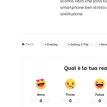
sconto, visto che sono tu
smartphone ben stretto i
sostituzione.
Display
Galaxy Z Flip
New
TAGS:
Qual è la tua re
Ama
Triste
Felice
0
0
0