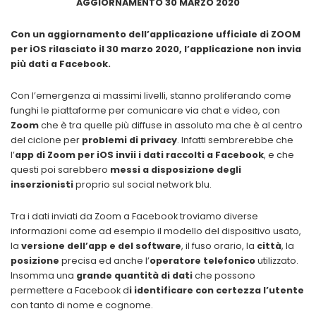
AGGIORNAMENTO 30 MARZO 2020
Con un aggiornamento dell’applicazione ufficiale di ZOOM
per iOS rilasciato il 30 marzo 2020, l’applicazione non invia
più dati a Facebook.
Con l’emergenza ai massimi livelli, stanno proliferando come
funghi le piattaforme per comunicare via chat e video, con
Zoom
che è tra quelle più diffuse in assoluto ma che è al centro
del ciclone per
problemi di privacy
. Infatti sembrerebbe che
l’
app di Zoom per iOS invii i dati raccolti a Facebook
, e che
questi poi sarebbero
messi a disposizione degli
inserzionisti
proprio sul social network blu.
Tra i dati inviati da Zoom a Facebook troviamo diverse
informazioni come ad esempio il modello del dispositivo usato,
la
versione dell’app e del software
, il fuso orario, la
città
, la
posizione
precisa ed anche l’
operatore telefonico
utilizzato.
Insomma una
grande quantità di dati
che possono
permettere a Facebook d
i identificare con certezza l’utente
con tanto di nome e cognome.