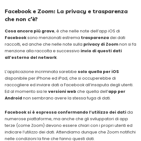
Facebook e Zoom: La privacy e trasparenza
che non c’è?
Cosa ancora più grave
, è che nelle note dell’app iOS di
Facebook
sono menzionati estrema
trasparenza
dei dati
raccolti, ed anche che nelle note sulla
privacy di Zoom
non si fa
menzione alla raccolta e successivo
invio di questi dati
all’esterno del network
.
L’applicazione incriminata sarebbe
solo quella per iOS
disponibile per iPhone ed iPad, che si occuperebbe di
raccogliere ed inviare dati a Facebook all’insaputa degli utenti.
Ed al momento sia le
versioni web
che quella dell’
app per
Android
non sembrano avere la stessa fuga di dati.
Facebook si è espressa
confermando l’utilizzo dei dati
da
numerose piattaforme, ma anche che gli sviluppatori di app
terze (come Zoom) devono essere chiari con i propri utenti ed
indicare l’utilizzo dei dati. Attendiamo dunque che Zoom notifichi
nelle condizioni la fine che fanno questi dati.