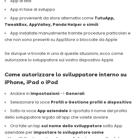
App di test
App in fase di sviluppo
App provenienti da store alternativi come
TutuApp,
TweakBox, AppValley, Panda Helper o simili
App installate manualmente tramite procedure particolari e
che non sono presenti su AppStore o bloccate da Apple
Se dunque vi trovate in una di queste situazioni, ecco come
autorizzare lo sviluppatore sul vostro dispositivo Apple.
Come autorizzare lo sviluppatore interno su
iPhone, iPad o iPod
Andare in
Impostazioni
->
Generali
.
Selezionare la voce
Profili o Gestione profili e dispositivo
.
Sotto la voce
App aziendale
è riportato il nome del profilo
dello sviluppatore legato all’app che volete avviare.
Ora fate un tap
sul nome dello sviluppatore
sotto App
aziendale per
impostare lo sviluppatore come