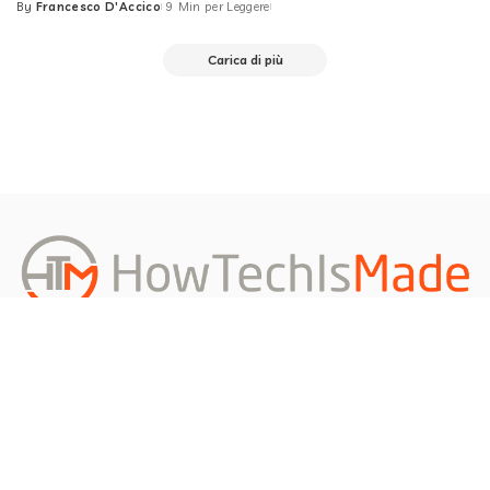
By
Francesco D'Accico
9 Min per Leggere
Posted
by
Carica di più
Redazione
About us
Privacy Policy
Contattami
Richiedi un Articolo
©2026 Ideato, sviluppato, manutenuto, aggiornato e scritto da