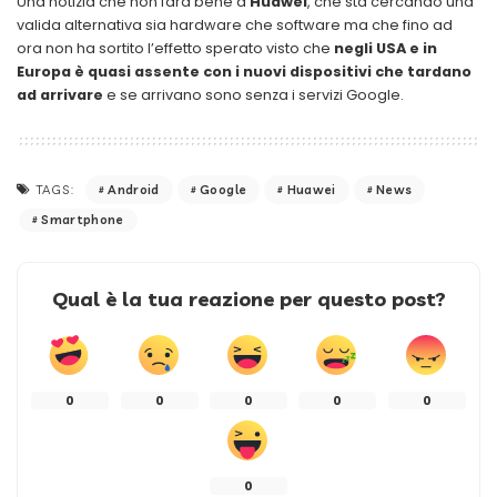
Una notizia che non farà bene a
Huawei
, che sta cercando una
valida alternativa sia hardware che software ma che fino ad
ora non ha sortito l’effetto sperato visto che
negli USA e in
Europa è quasi assente con i nuovi dispositivi che tardano
ad arrivare
e se arrivano sono senza i servizi Google.
Android
Google
Huawei
News
TAGS:
Smartphone
Qual è la tua reazione per questo post?
0
0
0
0
0
0