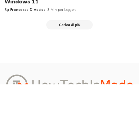
Windows 11
By
Francesco D'Accico
3 Min per Leggere
Posted
by
Carica di più
Redazione
About us
Privacy Policy
Contattami
Richiedi un Articolo