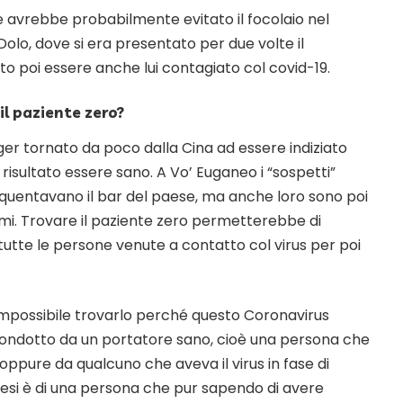
avrebbe probabilmente evitato il focolaio nel
Dolo, dove si era presentato per due volte il
ato poi essere anche lui contagiato col covid-19.
il paziente zero?
r tornato da poco dalla Cina ad essere indiziato
risultato essere sano. A Vo’ Euganeo i “sospetti”
equentavano il bar del paese, ma anche loro sono poi
ami. Trovare il paziente zero permetterebbe di
tutte le persone venute a contatto col virus per poi
mpossibile trovarlo perché questo Coronavirus
ondotto da un portatore sano, cioè una persona che
 oppure da qualcuno che aveva il virus in fase di
tesi è di una persona che pur sapendo di avere