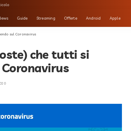
ticolo
News
Guide
Streaming
Offerte
Android
Apple
acendo sul Coronavirus
ste) che tutti si
 Coronavirus
2020