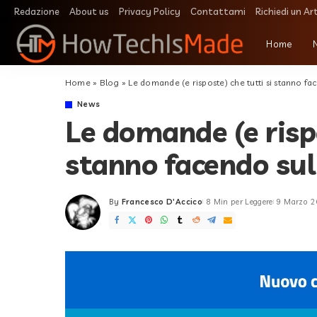
Redazione
About us
Privacy Policy
Contattami
Richiedi un Ar
Home
Home
»
Blog
»
Le domande (e risposte) che tutti si stanno f
News
Le domande (e rispo
stanno facendo sul
By
Francesco D'Accico
8 Min per Leggere
9 Marzo 
Posted
by