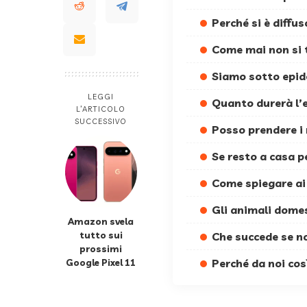
Perché si è diffu
Come mai non si t
Siamo sotto epi
LEGGI
Quanto durerà l
L’ARTICOLO
SUCCESSIVO
Posso prendere i 
Se resto a casa p
Come spiegare a
Gli animali domes
Amazon svela
tutto sui
Che succede se n
prossimi
Google Pixel 11
Perché da noi cos