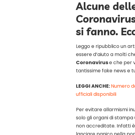
Alcune dell
Coronavirus
si fanno. Ec
Leggo e ripubblico un a
essere d’aiuto a molti c
Coronavirus
e che per 
tantissime fake news e t
LEGGI ANCHE:
Numero da
ufficiali disponibili
Per evitare allarmismi in
solo gli organi di stampa 
non accreditate. Infatti è
lanciare panico nella po