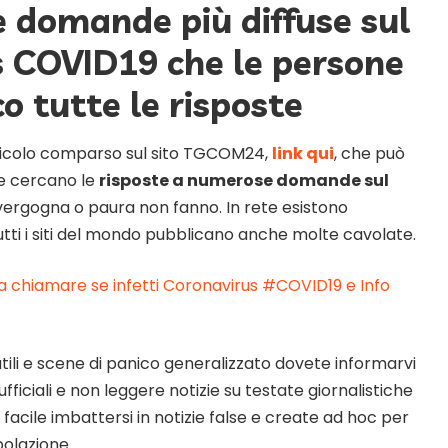
e domande più diffuse sul
 COVID19 che le persone
co tutte le risposte
rticolo comparso sul sito TGCOM24,
link qui
, che può
he cercano le
risposte a numerose domande sul
vergogna o paura non fanno. In rete esistono
utti i siti del mondo pubblicano anche molte cavolate.
 chiamare se infetti Coronavirus #COVID19 e Info
utili e scene di panico generalizzato dovete informarvi
ufficiali e non leggere notizie su testate giornalistiche
 facile imbattersi in notizie false e create ad hoc per
polazione.