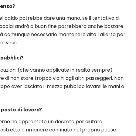
genza?
o del caldo potrebbe dare una mano, se il tentativo di
i focolai andrà a buon fine potrebbero anche bastare
à comunque necessario mantenere alta l’allerta per
l virus.
 pubblici?
auzioni (che vanno applicate in realtà sempre).
e di non stare troppo vicini agli altri passeggeri. Non
dopo aver lasciato il mezzo pubblico lavarsi le mani o
 posto di lavoro?
overno ha approntato un decreto per aiutare
stretto a rimanere confinato nel proprio paese.