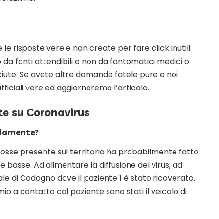
 le risposte vere e non create per fare click inutili.
o da fonti attendibili e non da fantomatici medici o
osciute. Se avete altre domande fatele pure e noi
ficiali vere ed aggiorneremo l’articolo.
e su Coronavirus
pidamente?
s fosse presente sul territorio ha probabilmente fatto
ie basse. Ad alimentare la diffusione del virus, ad
le di Codogno dove il paziente 1 è stato ricoverato.
io a contatto col paziente sono stati il veicolo di