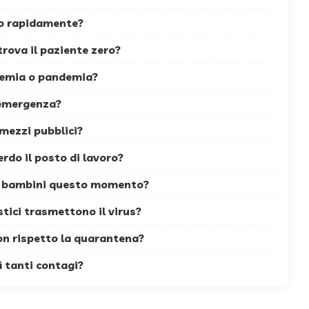
so rapidamente?
rova il paziente zero?
demia o pandemia?
’emergenza?
mezzi pubblici?
erdo il posto di lavoro?
i bambini questo momento?
tici trasmettono il virus?
on rispetto la quarantena?
ì tanti contagi?