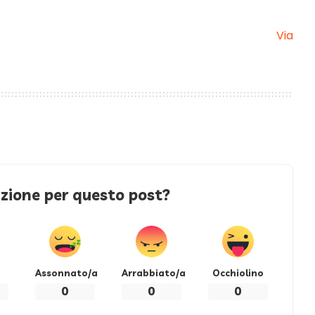
Via
azione per questo post?
Assonnato/a
Arrabbiato/a
Occhiolino
0
0
0