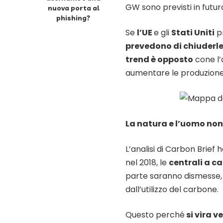
GW sono previsti in futur
nuova porta al
phishing?
Se
l’UE
e gli
Stati Uniti
pr
prevedono di chiuderl
trend è opposto
cone l’
aumentare le produzione 
La natura e l’uomo non
L’analisi di Carbon Brief 
nel 2018, le
centrali a c
parte saranno dismesse, e 
dall’utilizzo del carbone.
Questo perché
si vira v