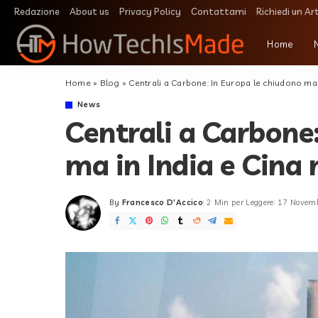
Redazione
About us
Privacy Policy
Contattami
Richiedi un Ar
Home
Home
»
Blog
»
Centrali a Carbone: In Europa le chiudono ma
News
Centrali a Carbone
ma in India e Cina
By
Francesco D'Accico
2 Min per Leggere
17 Novem
Posted
by