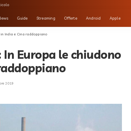
ticolo
News
Guide
Streaming
Offerte
Android
Apple
 in India e Cina raddoppiano
: In Europa le chiudono
 raddoppiano
bre 2019