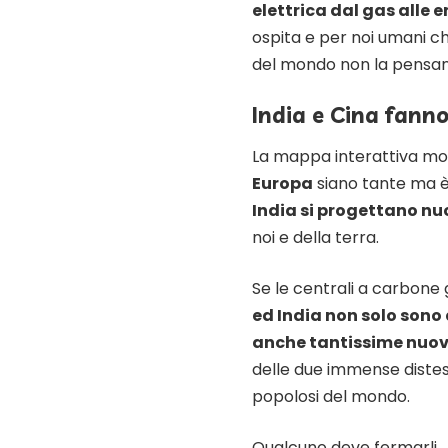
elettrica dal gas alle e
ospita e per noi umani ch
del mondo non la pensan
India e Cina fanno
La mappa interattiva mo
Europa
siano tante ma è
India si progettano nu
noi e della terra.
Se le centrali a carbone 
ed India non solo sono 
anche tantissime nuov
delle due immense distese 
popolosi del mondo.
Qualcuno deve fermarli.