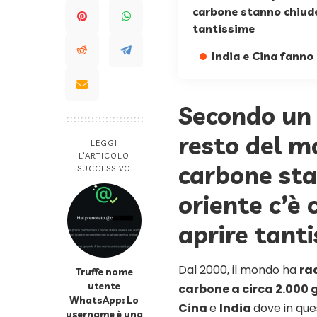
carbone stanno chiuden
tantissime
India e Cina fanno 
Secondo un 
resto del m
LEGGI
L’ARTICOLO
carbone sta
SUCCESSIVO
oriente c’è 
aprire tant
Dal 2000, il mondo ha
ra
Truffe nome
utente
carbone a circa 2.000
WhatsApp: Lo
Cina
e
India
dove in que
username è una