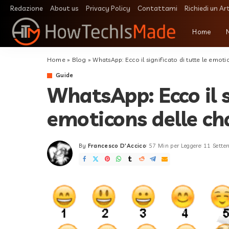
Redazione
About us
Privacy Policy
Contattami
Richiedi un Ar
Home
Home
»
Blog
»
WhatsApp: Ecco il significato di tutte le emoti
Guide
WhatsApp: Ecco il s
emoticons delle ch
By
Francesco D'Accico
57 Min per Leggere
11 Sette
Posted
by