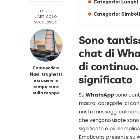
Categoria: Luoghi 
LEGGI
Categoria: Simboli
L’ARTICOLO
SUCCESSIVO
Sono tantis
chat di Wh
di continuo.
Come vedere
Navi, traghetti
significato
e crociere in
tempo reale
sulla mappa
Su
WhatsApp
sono centi
macro-categorie ci consen
nostri messaggi colmando
che vengono usate sono se
significato è più semplic
Emoticons presente su Wh