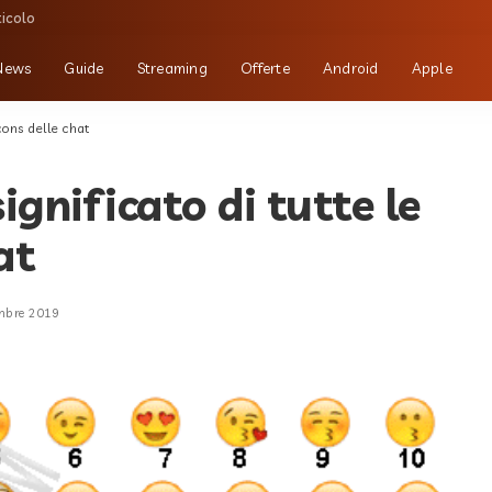
ticolo
News
Guide
Streaming
Offerte
Android
Apple
cons delle chat
ignificato di tutte le
at
mbre 2019