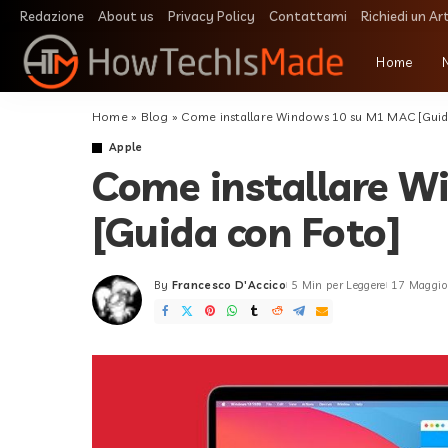
Redazione
About us
Privacy Policy
Contattami
Richiedi un Ar
Home
Home
»
Blog
»
Come installare Windows 10 su M1 MAC [Guid
Apple
Come installare 
[Guida con Foto]
By
Francesco D'Accico
5 Min per Leggere
17 Maggi
Posted
by