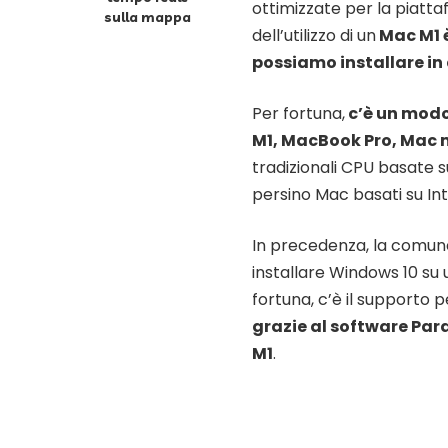
ottimizzate per la piatta
sulla mappa
dell’utilizzo di un
Mac M1 
possiamo installare i
Per fortuna,
c’è un modo
M1, MacBook Pro, Mac m
tradizionali CPU basate s
persino Mac basati su Int
In precedenza, la comune
installare Windows 10 su 
fortuna, c’è il supporto p
grazie al software Par
M1
.