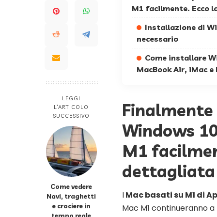
M1 facilmente. Ecco l
Installazione di 
necessario
Come installare W
MacBook Air, iMac e
LEGGI
Finalmente è
L’ARTICOLO
SUCCESSIVO
Windows 10
M1 facilmen
dettagliata
Come vedere
I
Mac basati su M1 di A
Navi, traghetti
e crociere in
Mac M1 continueranno a
tempo reale