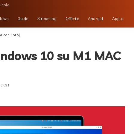
ticolo
News
Guide
Streaming
Offerte
Android
Apple
a con Foto]
Windows 10 su M1 MAC
o 2021