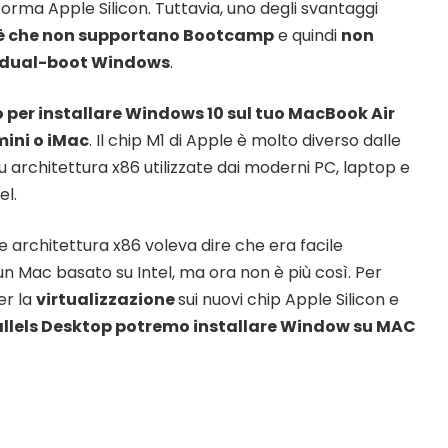
forma Apple Silicon. Tuttavia, uno degli svantaggi
è che non supportano Bootcamp
e quindi
non
n dual-boot Windows
.
 per installare Windows 10 sul tuo MacBook Air
ini o iMac
. Il chip M1 di Apple è molto diverso dalle
u architettura x86 utilizzate dai moderni PC, laptop e
el.
 architettura x86 voleva dire che era facile
un Mac basato su Intel, ma ora non è più così. Per
er la
virtualizzazione
sui nuovi chip Apple Silicon e
allels Desktop potremo installare Window su MAC