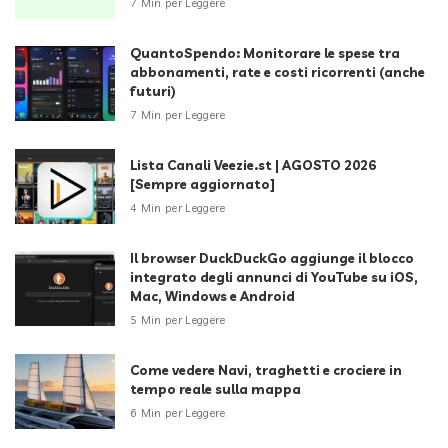
7 Min per Leggere
QuantoSpendo: Monitorare le spese tra
abbonamenti, rate e costi ricorrenti (anche
futuri)
7 Min per Leggere
Lista Canali Veezie.st | AGOSTO 2026
[Sempre aggiornato]
4 Min per Leggere
Il browser DuckDuckGo aggiunge il blocco
integrato degli annunci di YouTube su iOS,
Mac, Windows e Android
5 Min per Leggere
Come vedere Navi, traghetti e crociere in
tempo reale sulla mappa
6 Min per Leggere