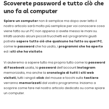
Scoverete password e tutto ciò che
uno fa al computer
Spiare un computer
non è semplice ma dopo aver letto il
nostro articolo sarà molto più semplice per voi conoscere cosa
viene fatto su un PC non appena ci avete messo le mani su.
Infatti usando alcuni piccoli trucchetti ed i programmi giusti
potrete
sapere tutto ciò che qualcuno ha fatto su quel PC
,
come le
password
che ha usato, i
programmi che ha aperto
ed i
siti che ha visitato
.
Vi aiuteremo a sapere tutto ma proprio tutto come la
password
di Facebook
usata, la
password
dell’account
Instagram
memorizzata, ma anche la
cronologia di tutti i siti web
visitati
, tutti i singoli
click
del mouse e tocchi sulla
tastiera
verranno
memorizzati
dal vostro programma. Iniziamo a
scoprire come fare nel nostro articolo dedicato su come spiare
un computer.