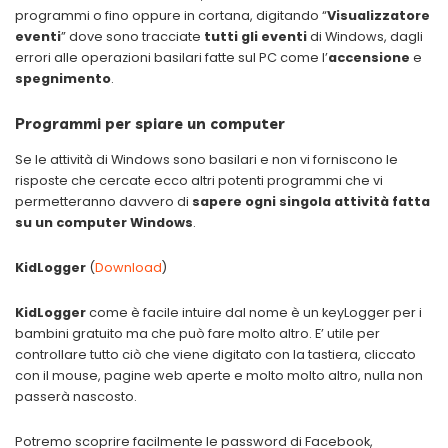
programmi o fino oppure in cortana, digitando “
Visualizzatore
eventi
” dove sono tracciate
tutti gli eventi
di Windows, dagli
errori alle operazioni basilari fatte sul PC come l’
accensione
e
spegnimento
.
Programmi per spiare un computer
Se le attività di Windows sono basilari e non vi forniscono le
risposte che cercate ecco altri potenti programmi che vi
permetteranno davvero di
sapere ogni singola attività fatta
su un computer Windows
.
KidLogger
(
Download
)
KidLogger
come è facile intuire dal nome è un keyLogger per i
bambini gratuito ma che può fare molto altro. E’ utile per
controllare tutto ciò che viene digitato con la tastiera, cliccato
con il mouse, pagine web aperte e molto molto altro, nulla non
passerà nascosto.
Potremo scoprire facilmente le password di Facebook,