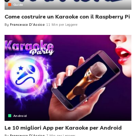
Guide
Come costruire un Karaoke con il Raspberry Pi
By
Francesco D'Accico
11 Min per Leggere
Posted
by
Android
Le 10 migliori App per Karaoke per Android
By
Francesco D'Accico
7 Min per Leggere