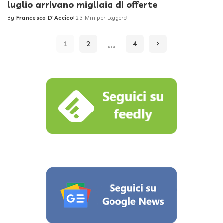
luglio arrivano migliaia di offerte
By
Francesco D'Accico
23 Min per Leggere
Posted
by
…
1
2
4